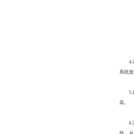
4.液
系统发
5.磨
高。
6.油
件，从