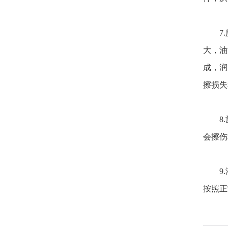
7.所
大，油
成，润
擦损失
8.施
会擦伤
9.液
按照正