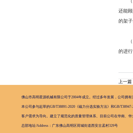
（2
还能顾
的架子
（3
的进行
上一篇
佛山市高明星源机械有限公司于2004年成立。经过多年发展，公司拥有
本公司参与起草的GB/T38891-2020《磁力分选实验方法》和GB/
客户需求为导向。建立了规范化的质量管理体系、目前公司在华南、华北
总部地址/Address：广东佛山高明区荷城街道西安古孟村329号