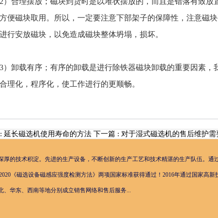
）合理摆放；磁块到货时是以堆状摆放的，而且是错落有致放置
方便磁块取用。所以，一定要注意下部架子的保障性，注意磁块
进行安放磁块，以免造成磁块整体坍塌，损坏。
）卸载有序；有序的卸载是进行除铁器磁块卸载的重要因素，我
合理化，程序化，使工作进行的更顺畅。
 : 延长磁选机使用寿命的方法
下一篇 : 对于湿式磁选机的售后维护
深厚的技术积淀。先进的生产设备，不断创新的生产工艺和技术精湛的生产队伍。通过IS
T38947-2020《磁选设备磁感应强度检测方法》两项国家标准获得通过！2016年通
、华东、西南等地分别成立销售网络和售后服务...